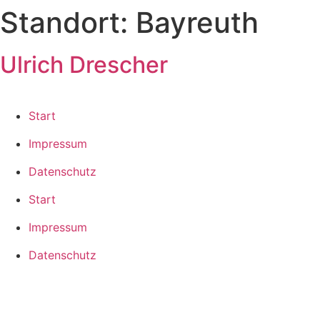
Standort:
Bayreuth
Zum
Inhalt
springen
Ulrich Drescher
Start
Impressum
Datenschutz
Start
Impressum
Datenschutz
2025 ©
Kolping-Bildungswerk Bayern e.V.