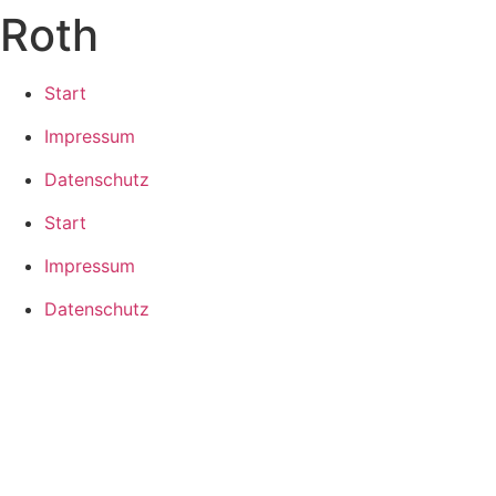
Roth
Zum
Inhalt
springen
Start
Impressum
Datenschutz
Start
Impressum
Datenschutz
2025 ©
Kolping-Bildungswerk Bayern e.V.