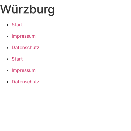
Würzburg
Zum
Inhalt
springen
Start
Impressum
Datenschutz
Start
Impressum
Datenschutz
2025 ©
Kolping-Bildungswerk Bayern e.V.